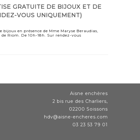
ISE GRATUITE DE BIJOUX ET DE
NDEZ-VOUS UNIQUEMENT)
de bijoux en présence de Mme Maryse Beraudias,
l de Riom. De 10h-18h. Sur rendez-vous
Aisne enchères
2 bis rue des Charliers,
02200 Soissons
hdv@aisne-encheres.com
03 23 53 79 01