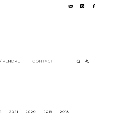
hdv@aisne-
instagram
facebook
encheres.com
/ VENDRE
CONTACT
-
-
-
-
2
2021
2020
2019
2018