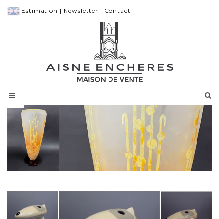
Estimation
|
Newsletter
|
Contact
CHARDER pour LE VERRE FRANCAIS,
important vase en verre marmoréen orangé gravé à l'acid