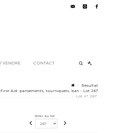
hdv@aisne-
instagram
facebook
encheres.com
/ VENDRE
CONTACT
Résultat
 First Aid: pansements, tourniquets, ban - Lot 267
Lot n° 267
Aller au lot