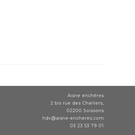
Aisne enchères
2 bis rue des Charliers,
02200 Soissons
hdv@aisne-encheres.com
03 23 53 79 01