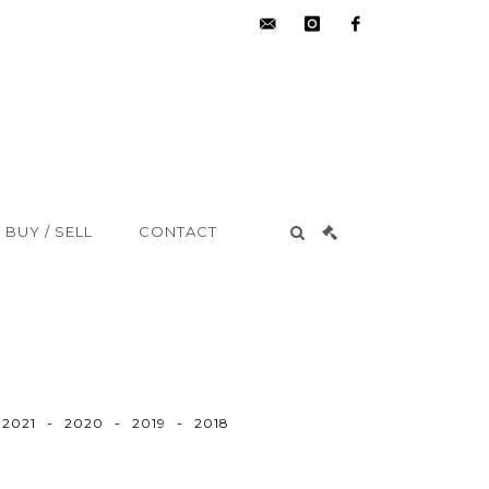
hdv@aisne-
instagram
facebook
encheres.com
BUY / SELL
CONTACT
-
-
-
2021
2020
2019
2018