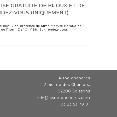
ISE GRATUITE DE BIJOUX ET DE
NDEZ-VOUS UNIQUEMENT)
de bijoux en présence de Mme Maryse Beraudias,
l de Riom. De 10h-18h. Sur rendez-vous
Aisne enchères
2 bis rue des Charliers,
02200 Soissons
hdv@aisne-encheres.com
03 23 53 79 01