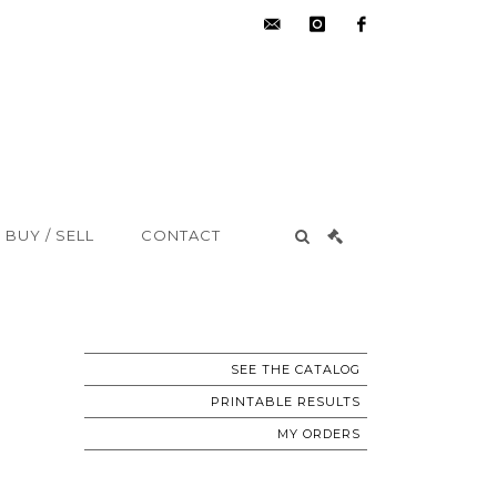
hdv@aisne-
instagram
facebook
encheres.com
BUY / SELL
CONTACT
SEE THE CATALOG
PRINTABLE RESULTS
MY ORDERS