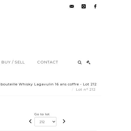
hdv@aisne-
instagram
facebook
encheres.com
BUY / SELL
CONTACT
 bouteille Whisky Lagavulin 16 ans coffre - Lot 212
Lot n° 212
Go to lot