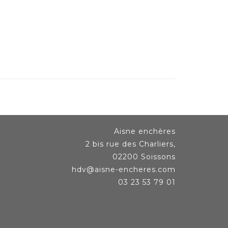
Aisne enchères
2 bis rue des Charliers,
02200 Soissons
hdv@aisne-encheres.com
03 23 53 79 01