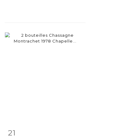
21
Item detail
Zoom