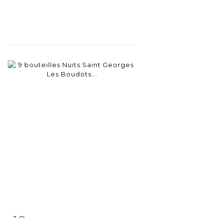
Item detail
Zoom