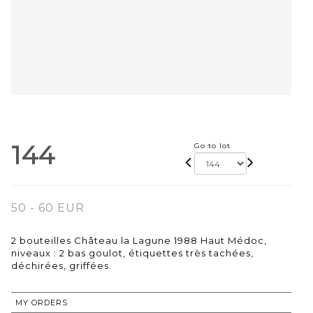
144
Go to lot
50 - 60 EUR
2 bouteilles Château la Lagune 1988 Haut Médoc,
niveaux : 2 bas goulot, étiquettes très tachées,
déchirées, griffées.
MY ORDERS