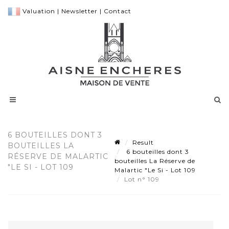
Valuation
|
Newsletter
|
Contact
6 BOUTEILLES DONT 3
Result
BOUTEILLES LA
6 bouteilles dont 3
RÉSERVE DE MALARTIC
bouteilles La Réserve de
"LE SI - LOT 109
Malartic "Le Si - Lot 109
Lot n° 109