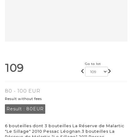
109
Go to lot
80 - 100 EUR
Result without fees
Result :
80EUR
6 bouteilles dont 3 bouteilles La Réserve de Malartic
"Le Sillage" 2010 Pessac Léognan.3 bouteilles La
Réserve de Malartic "Le Sillage" 2011 Pessac