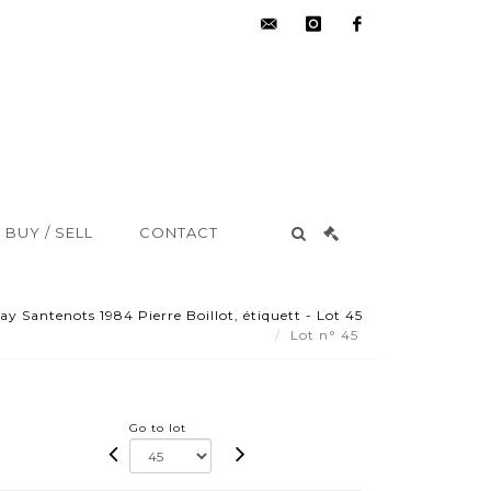
hdv@aisne-
instagram
facebook
encheres.com
BUY / SELL
CONTACT
ay Santenots 1984 Pierre Boillot, étiquett - Lot 45
Lot n° 45
Go to lot