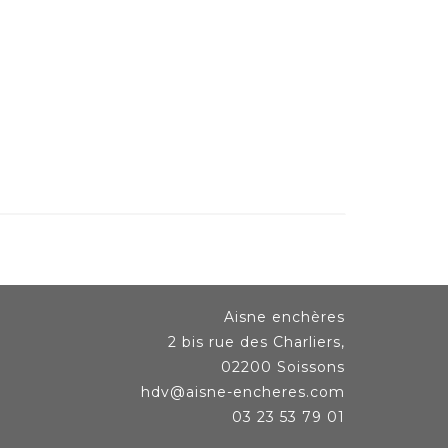
Aisne enchères
2 bis rue des Charliers,
02200 Soissons
hdv@aisne-encheres.com
03 23 53 79 01