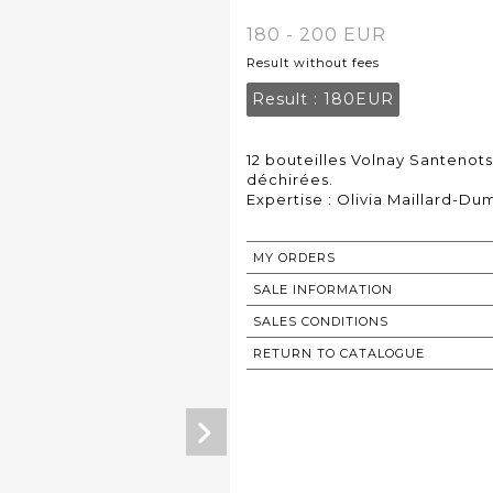
180 - 200 EUR
Result without fees
Result :
180EUR
12 bouteilles Volnay Santenots
déchirées.
Expertise : Olivia Maillard-Du
MY ORDERS
SALE INFORMATION
SALES CONDITIONS
RETURN TO CATALOGUE