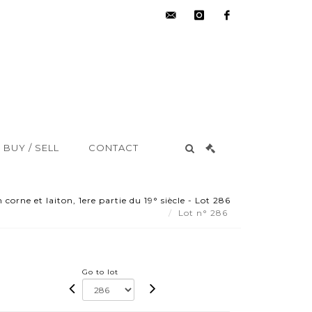
hdv@aisne-
instagram
facebook
encheres.com
BUY / SELL
CONTACT
corne et laiton, 1ere partie du 19° siècle - Lot 286
Lot n° 286
Go to lot