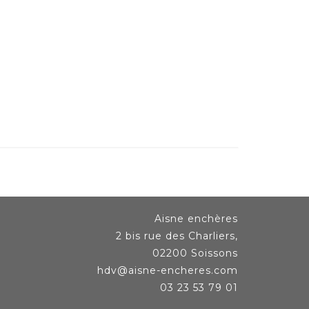
Aisne enchères
2 bis rue des Charliers,
02200 Soissons
hdv@aisne-encheres.com
03 23 53 79 01