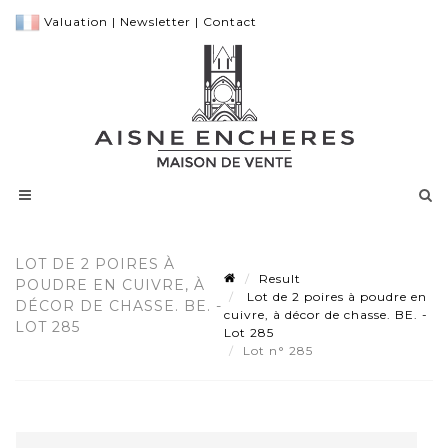
Valuation
|
Newsletter
|
Contact
LOT DE 2 POIRES À
Result
POUDRE EN CUIVRE, À
Lot de 2 poires à poudre en
DÉCOR DE CHASSE. BE. -
cuivre, à décor de chasse. BE. -
LOT 285
Lot 285
Lot n° 285