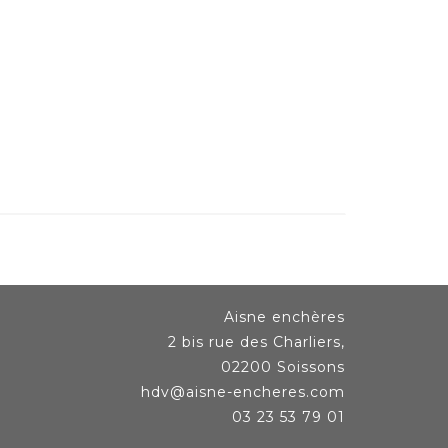
Aisne enchères
2 bis rue des Charliers,
02200 Soissons
hdv@aisne-encheres.com
03 23 53 79 01