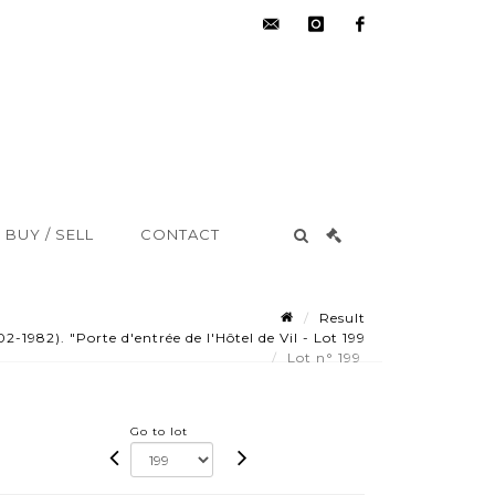
hdv@aisne-
instagram
facebook
encheres.com
BUY / SELL
CONTACT
Result
982). "Porte d'entrée de l'Hôtel de Vil - Lot 199
Lot n° 199
Go to lot