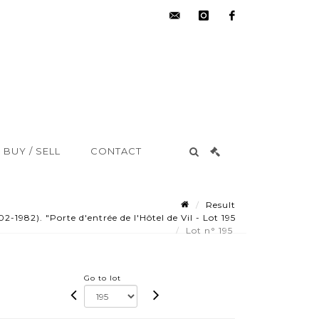
hdv@aisne-
instagram
facebook
encheres.com
BUY / SELL
CONTACT
Result
982). "Porte d'entrée de l'Hôtel de Vil - Lot 195
Lot n° 195
Go to lot