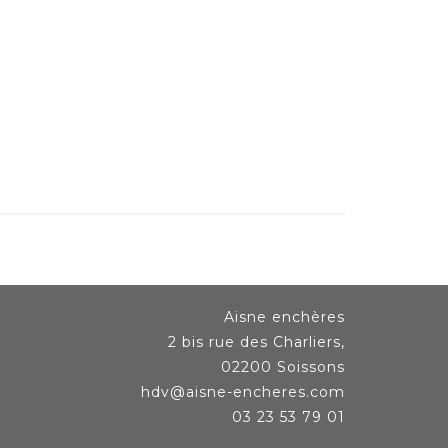
Aisne enchères
2 bis rue des Charliers,
02200 Soissons
hdv@aisne-encheres.com
03 23 53 79 01