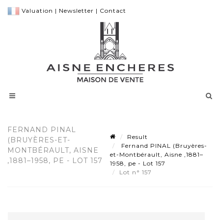
Valuation
|
Newsletter
|
Contact
FERNAND PINAL
Result
(BRUYÈRES-ET-
Fernand PINAL (Bruyères-
MONTBÉRAULT, AISNE
et-Montbérault, Aisne ,1881–
,1881–1958, PE - LOT 157
1958, pe - Lot 157
Lot n° 157