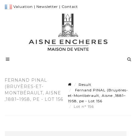
Valuation
|
Newsletter
|
Contact
FERNAND PINAL
Result
(BRUYÈRES-ET-
Fernand PINAL (Bruyères-
MONTBÉRAULT, AISNE
et-Montbérault, Aisne ,1881–
,1881–1958, PE - LOT 156
1958, pe - Lot 156
Lot n° 156