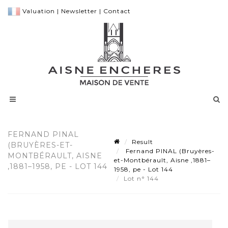
Valuation
|
Newsletter
|
Contact
FERNAND PINAL
Result
(BRUYÈRES-ET-
Fernand PINAL (Bruyères-
MONTBÉRAULT, AISNE
et-Montbérault, Aisne ,1881–
,1881–1958, PE - LOT 144
1958, pe - Lot 144
Lot n° 144