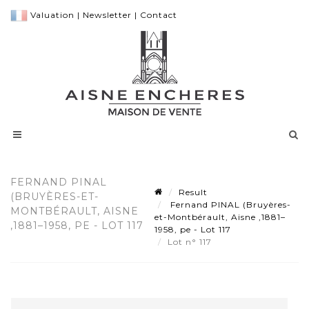
Valuation
|
Newsletter
|
Contact
FERNAND PINAL
Result
(BRUYÈRES-ET-
Fernand PINAL (Bruyères-
MONTBÉRAULT, AISNE
et-Montbérault, Aisne ,1881–
,1881–1958, PE - LOT 117
1958, pe - Lot 117
Lot n° 117