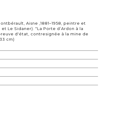
ntbérault, Aisne ,1881–1958, peintre et
 et Le Sidaner). "La Porte d’Ardon à la
épreuve d'état, contresignée à la mine de
 33 cm)