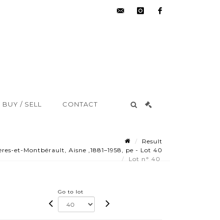
hdv@aisne-
instagram
facebook
encheres.com
BUY / SELL
CONTACT
Result
es-et-Montbérault, Aisne ,1881–1958, pe - Lot 40
Lot n° 40
Go to lot