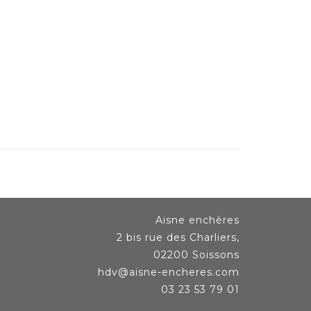
Aisne enchères
2 bis rue des Charliers,
02200 Soissons
hdv@aisne-encheres.com
03 23 53 79 01