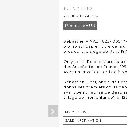
15 - 20 EUR
Result without fees
Result :
5EUR
Sébastien PINAL (1823-1905). 
plomb sur papier, titré dans u
présidant le siège de Paris 187
On y joint : Roland Maroteaux
des Autoédités de France, 199
Avec un envoi de l'artiste à N
Sébastien Pinal, oncle de Fern
donna ses premiers cours depu
ayant peint l'église de Beaur
village de mon enfance", p. 120
MY ORDERS
SALE INFORMATION