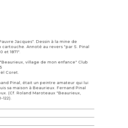
"Pauvre Jacques". Dessin à la mine de
n cartouche. Annoté au revers "par S. Pinal
0 et 1871".
 "Beaurieux, village de mon enfance" Club
5
oël Coret.
and Pinal, était un peintre amateur qui lui
is sa maison à Beaurieux. Fernand Pinal
ieux. (Cf. Roland Maroteaux "Beaurieux,
-122).