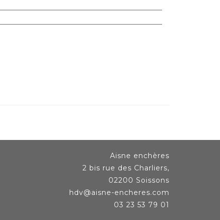
Aisne enchères
2 bis rue des Charliers,
02200 Soissons
hdv@aisne-encheres.com
03 23 53 79 01