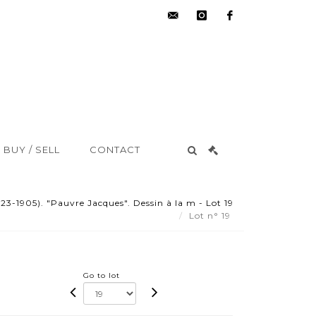
hdv@aisne-
instagram
facebook
encheres.com
BUY / SELL
CONTACT
3-1905). "Pauvre Jacques". Dessin à la m - Lot 19
Lot n° 19
Go to lot