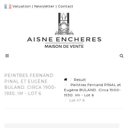
Valuation
|
Newsletter
|
Contact
PEINTRES FERNAND
Result
PINAL ET EUGÈNE
Peintres Fernand PINAL et
BULAND. CIRCA 1900-
Eugène BULAND. Circa 1900-
1930. IM - LOT 6
1930. Im - Lot 6
Lot n° 6