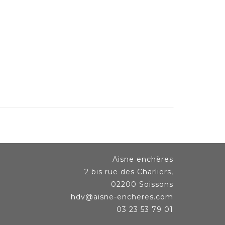
Aisne enchères
2 bis rue des Charliers,
02200 Soissons
hdv@aisne-encheres.com
03 23 53 79 01