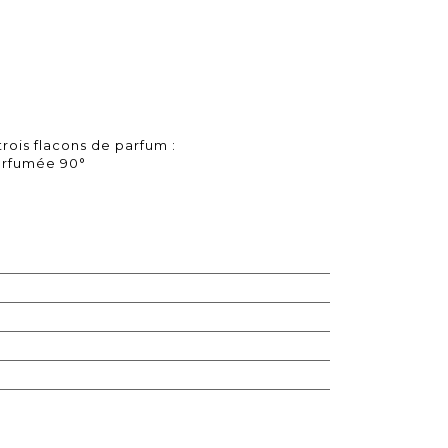
ois flacons de parfum :
arfumée 90°