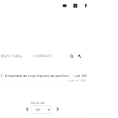
hdv@aisne-
instagram
facebook
encheres.com
BUY / SELL
CONTACT
 Ensemble de trois flacons de parfum : - Lot 199
Lot n° 199
Go to lot