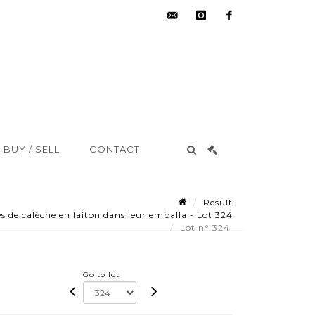
hdv@aisne-
instagram
facebook
encheres.com
BUY / SELL
CONTACT
Result
 de calèche en laiton dans leur emballa - Lot 324
Lot n° 324
Go to lot