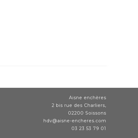
Aisne enchères
2 bis rue des Charliers,
02200 Soissons
hdv@aisne-encheres.com
03 23 53 79 01