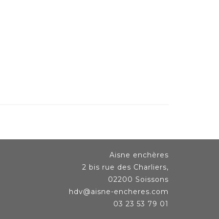
Aisne enchères
2 bis rue des Charliers,
02200 Soissons
hdv@aisne-encheres.com
03 23 53 79 01