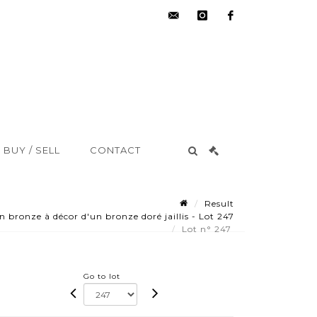
hdv@aisne-
instagram
facebook
encheres.com
BUY / SELL
CONTACT
Result
bronze à décor d'un bronze doré jaillis - Lot 247
Lot n° 247
Go to lot