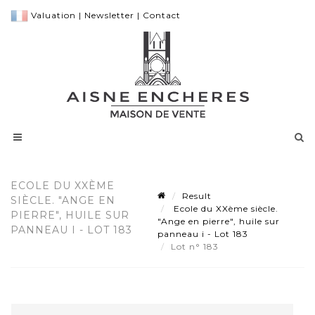
Valuation
|
Newsletter
|
Contact
ECOLE DU XXÈME
Result
SIÈCLE. "ANGE EN
Ecole du XXème siècle.
PIERRE", HUILE SUR
"Ange en pierre", huile sur
PANNEAU I - LOT 183
panneau i - Lot 183
Lot n° 183