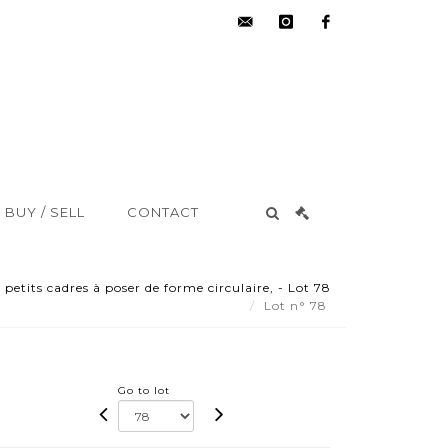
hdv@aisne-
instagram
facebook
encheres.com
BUY / SELL
CONTACT
petits cadres à poser de forme circulaire, - Lot 78
Lot n° 78
Go to lot