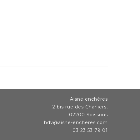
Aisne enchères
2 bis rue des Charliers,
02200 Soissons
hdv@aisne-encheres.com
03 23 53 79 01