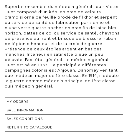
Superbe ensemble du médecin général Louis Victor
Huot composé d'un képi en drap de velours
cramoisi orné de feuille brodé de fil d'or et serpent
du service de santé de fabrication parisienne et
d'une veste quatre poches en drap fin de laine bleu
horizon, pattes de col du service de santé, chevrons
de présence au front et brisque de blessure, ruban
de légion d'honneur et de la croix de guerre.
Présence de deux étoiles argent en bas des
manches. Intérieur en satinette bleue un peu
délavée. Bon état général. Le médecin général
Huot est né en 1867. Il a participé à différentes
campagnes coloniales : Anjouan, Dahomey –en tant
que médecin major de 1ère classe. En 1914, il débute
la guerre comme médecin principal de 1ère classe
puis médecin général.
MY ORDERS
SALE INFORMATION
SALES CONDITIONS
RETURN TO CATALOGUE