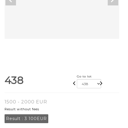
438
Go to lot
1500 - 2000 EUR
Result without fees
Result :
3 100EUR