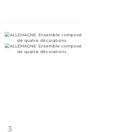
3
Item detail
Zoom