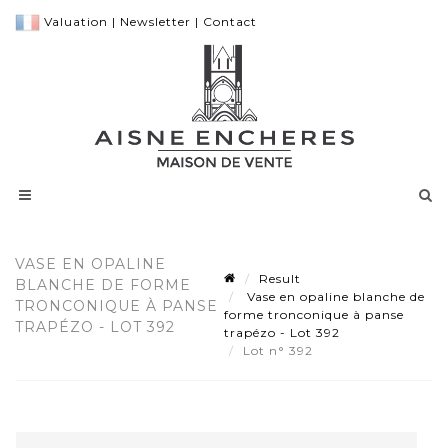
Valuation
|
Newsletter
|
Contact
VASE EN OPALINE
Result
BLANCHE DE FORME
Vase en opaline blanche de
TRONCONIQUE À PANSE
forme tronconique à panse
TRAPÉZO - LOT 392
trapézo - Lot 392
Lot n° 392