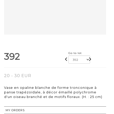
392
Go to lot
20 - 30 EUR
Vase en opaline blanche de forme tronconique à
panse trapézoïdale, à décor émaillé polychrome
d'un oiseau branché et de motifs floraux. (H. : 25 cm)
MY ORDERS