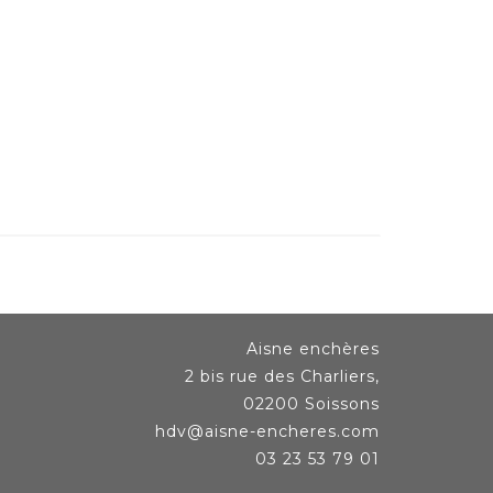
Aisne enchères
2 bis rue des Charliers,
02200 Soissons
hdv@aisne-encheres.com
03 23 53 79 01