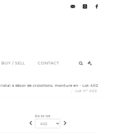
hdv@aisne-
instagram
facebook
encheres.com
BUY / SELL
CONTACT
istal à décor de croisillons, monture en - Lot 402
Lot n° 402
Go to lot