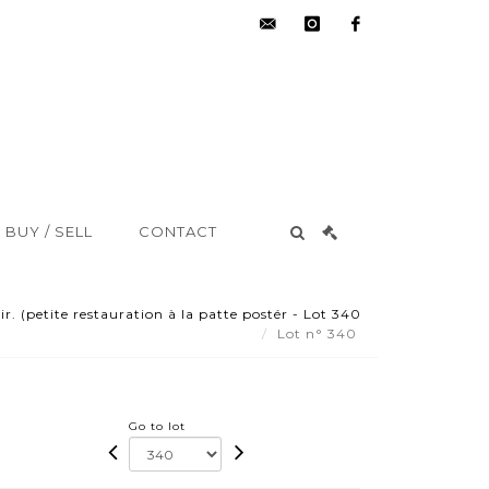
hdv@aisne-
instagram
facebook
encheres.com
BUY / SELL
CONTACT
r. (petite restauration à la patte postér - Lot 340
Lot n° 340
Go to lot