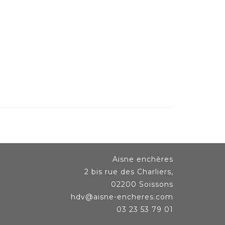
Aisne enchères
2 bis rue des Charliers,
02200 Soissons
hdv@aisne-encheres.com
03 23 53 79 01