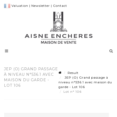
Valuation
|
Newsletter
|
Contact
JEP (O) GRAND PASSAGE
Result
À NIVEAU N°536.1 AVEC
JEP (O) Grand passage à
MAISON DU GARDE -
niveau n°536.1 avec maison du
LOT 106
garde - Lot 106
Lot n° 106