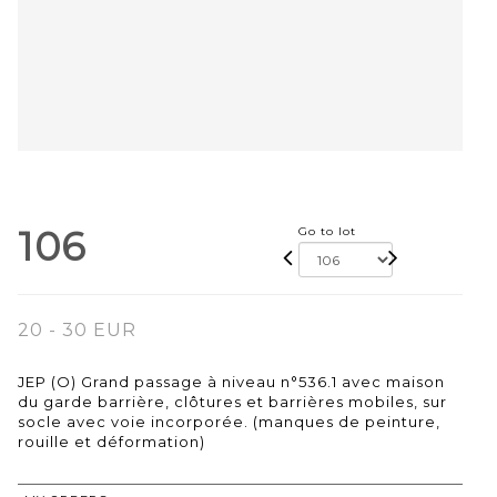
106
Go to lot
20 - 30 EUR
JEP (O) Grand passage à niveau n°536.1 avec maison
du garde barrière, clôtures et barrières mobiles, sur
socle avec voie incorporée. (manques de peinture,
rouille et déformation)