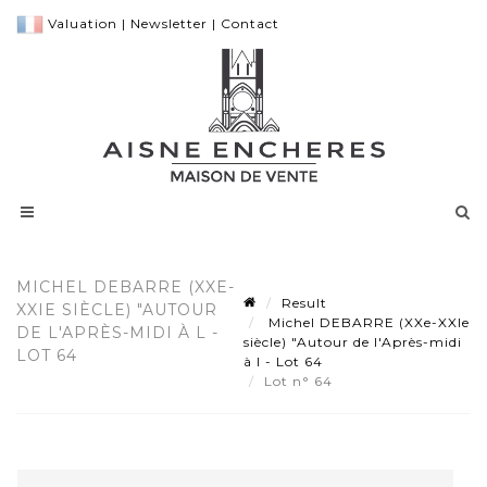
Valuation
|
Newsletter
|
Contact
MICHEL DEBARRE (XXE-
Result
XXIE SIÈCLE) "AUTOUR
Michel DEBARRE (XXe-XXIe
DE L'APRÈS-MIDI À L -
siècle) "Autour de l'Après-midi
LOT 64
à l - Lot 64
Lot n° 64