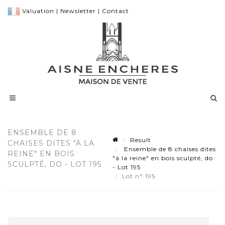
Valuation
|
Newsletter
|
Contact
ENSEMBLE DE 8
Result
CHAISES DITES "À LA
Ensemble de 8 chaises dites
REINE" EN BOIS
"à la reine" en bois sculpté, do
SCULPTÉ, DO - LOT 195
- Lot 195
Lot n° 195