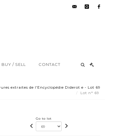
hdv@aisne-
instagram
facebook
encheres.com
BUY / SELL
CONTACT
ures extraites de l'Encyclopédie Diderot e - Lot 69
Lot n° 69
Go to lot