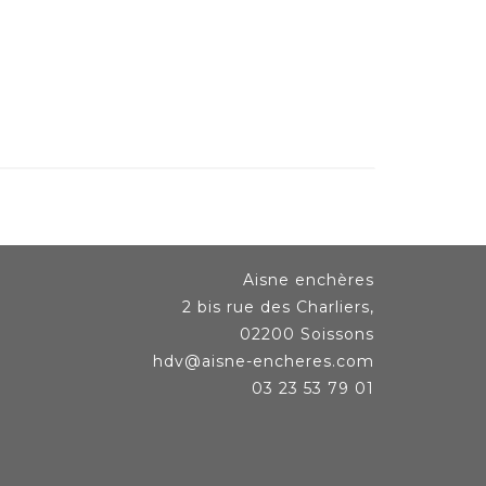
Aisne enchères
2 bis rue des Charliers,
02200 Soissons
hdv@aisne-encheres.com
03 23 53 79 01