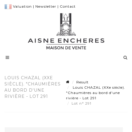
Valuation
|
Newsletter
|
Contact
LOUIS CHAZAL (XXE
Result
SIÈCLE). "CHAUMIÈRES
Louis CHAZAL (XXe siècle).
AU BORD D'UNE
"Chaumières au bord d'une
RIVIÈRE - LOT 291
rivière - Lot 291
Lot n° 291