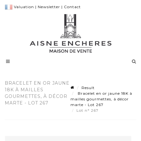
Valuation
|
Newsletter
|
Contact
BRACELET EN OR JAUNE
Result
18K À MAILLES
Bracelet en or jaune 18K à
GOURMETTES, À DÉCOR
mailles gourmettes, à décor
MARTE - LOT 267
marte - Lot 267
Lot n° 267