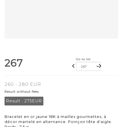
267
Go to lot
260 - 280 EUR
Result without fees
Result :
275EUR
Bracelet en or jaune 18K à mailles gourmettes, à
décor martelé en alternance. Poinçon tête d'aigle.
Poids : 7,5 g.