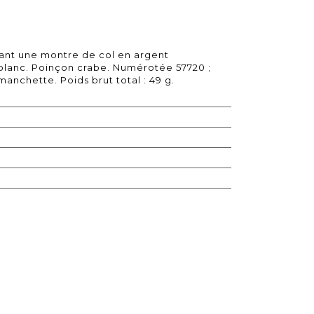
nt une montre de col en argent
blanc. Poinçon crabe. Numérotée 57720 ;
manchette. Poids brut total : 49 g.