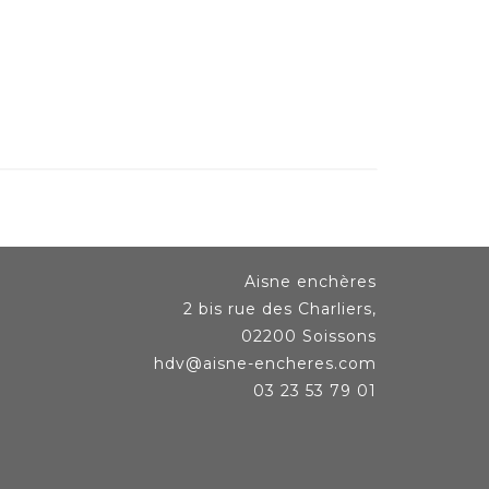
Aisne enchères
2 bis rue des Charliers,
02200 Soissons
hdv@aisne-encheres.com
03 23 53 79 01