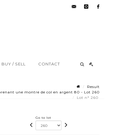
hdv@aisne-
instagram
facebook
encheres.com
BUY / SELL
CONTACT
Result
enant une montre de col en argent 80 - Lot 260
Lot n° 260
Go to lot