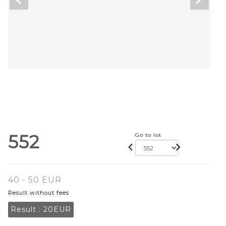
552
Go to lot
40 - 50 EUR
Result without fees
Result :
20EUR