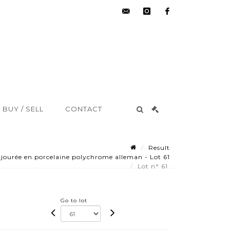
hdv@aisne-
instagram
facebook
encheres.com
BUY / SELL
CONTACT
Result
jourée en porcelaine polychrome alleman - Lot 61
Lot n° 61
Go to lot