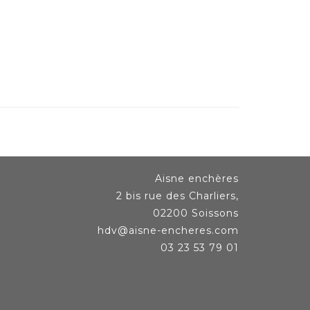
Aisne enchères
2 bis rue des Charliers,
02200 Soissons
hdv@aisne-encheres.com
03 23 53 79 01