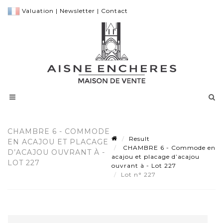
Valuation
|
Newsletter
|
Contact
CHAMBRE 6 - COMMODE
Result
EN ACAJOU ET PLACAGE
CHAMBRE 6 - Commode en
D’ACAJOU OUVRANT À -
acajou et placage d’acajou
LOT 227
ouvrant à - Lot 227
Lot n° 227