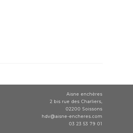
Aisne enchères
2 bis rue des Charliers,
02200 Soissons
hdv@aisne-encheres.com
03 23 53 79 01