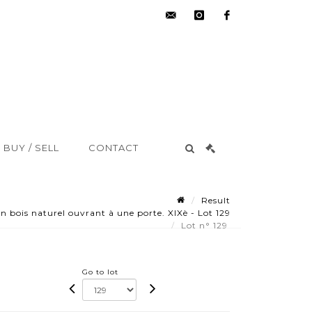
hdv@aisne-
instagram
facebook
encheres.com
BUY / SELL
CONTACT
Result
bois naturel ouvrant à une porte. XIXè - Lot 129
Lot n° 129
Go to lot