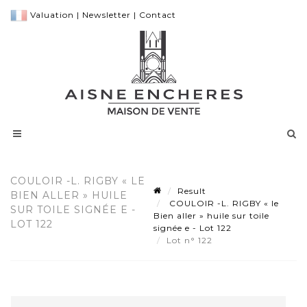
Valuation
|
Newsletter
|
Contact
COULOIR -L. RIGBY « LE
Result
BIEN ALLER » HUILE
COULOIR -L. RIGBY « le
SUR TOILE SIGNÉE E -
Bien aller » huile sur toile
LOT 122
signée e - Lot 122
Lot n° 122