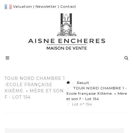
Valuation
|
Newsletter
|
Contact
TOUR NORD CHAMBRE 1
Result
-ECOLE FRANÇAISE
TOUR NORD CHAMBRE 1 -
XIXÈME. « MÈRE ET SON
Ecole française XIXème. « Mère
F - LOT 154
et son f - Lot 154
Lot n° 154