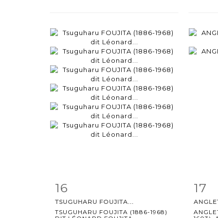
16
17
Item detail
Zoom
Ite
TSUGUHARU FOUJITA...
ANGLET
TSUGUHARU FOUJITA (1886-1968)
ANGLET