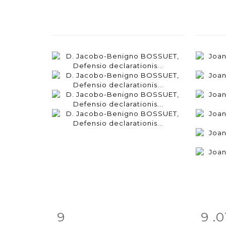
9
9 .0
Item detail
Zoom
Ite