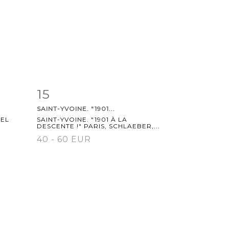
15
m
Item detail
Zoom
SAINT-YVOINE. "1901...
CEL
SAINT-YVOINE. "1901 À LA
DESCENTE !" PARIS, SCHLAEBER,...
40 - 60 EUR