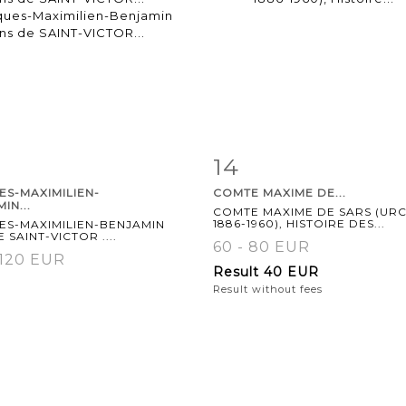
14
m detail
Zoom
Item detail
Zoo
ES-MAXIMILIEN-
COMTE MAXIME DE...
IN...
COMTE MAXIME DE SARS (UR
1886-1960), HISTOIRE DES...
ES-MAXIMILIEN-BENJAMIN
E SAINT-VICTOR ....
60 - 80 EUR
 120 EUR
Result
40 EUR
Result without fees