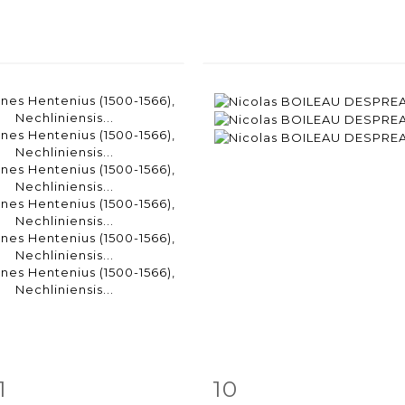
1
10
m detail
Zoom
Item detail
Zoo