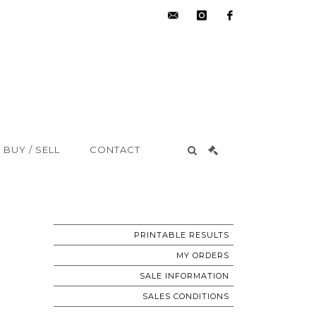
hdv@aisne-
instagram
facebook
encheres.com
BUY / SELL
CONTACT
PRINTABLE RESULTS
MY ORDERS
SALE INFORMATION
SALES CONDITIONS