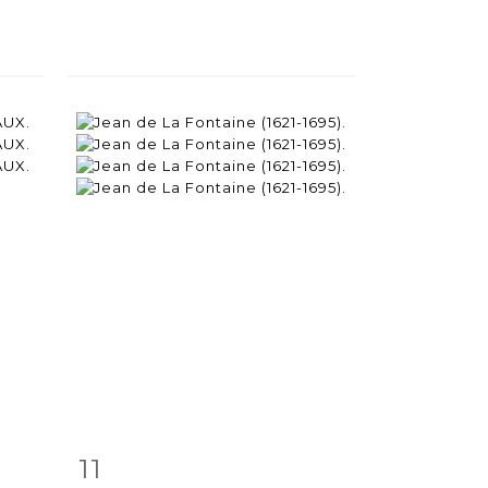
11
m
Item detail
Zoom