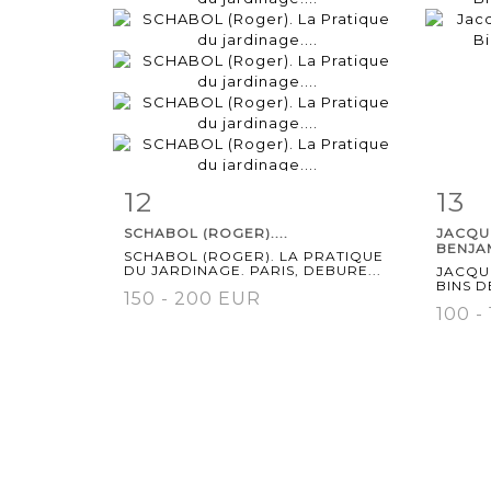
12
13
Item detail
Zoom
Ite
SCHABOL (ROGER)....
JACQU
BENJAM
SCHABOL (ROGER). LA PRATIQUE
DU JARDINAGE. PARIS, DEBURE...
JACQU
BINS D
150 - 200 EUR
100 -