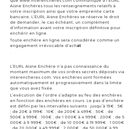
que www.interencheres.com communique à l’EURL
Aisne Enchères tous les renseignements relatifs à
votre inscription ainsi que votre empreinte carte
bancaire. L’EURL Aisne Enchères se réserve le droit
de demander, le cas échéant, un complément
d’information avant votre inscription définitive pour
enchérir en ligne.
Toute enchère en ligne sera considérée comme un
engagement irrévocable d’ach
at
.
L’EURL Aisne Enchère n’a pas connaissance du
montant maximum de vos ordres secrets déposés via
interencheres.com. Vos enchères sont formées
automatiquement et progressivement dans la limite
que vous avez fixée.
L’exécution de l’ordre s’adapte au feu des enchères
en fonction des enchères en cours. Le pas d’enchère
est défini par les intervalles suivants : jusqu’à 19€ : 5€
; de 20€ à 199€ : 10€ ; de 200€ à 499€ : 50€ ; de
500€ à 999€ : 100€ ; de 1 000€ à 4 999€ : 200€ ; de 5
000€ à 9 999€ : 500€ ; de 10 000€ à 19 999€ : 1 000€
; de 20 000€ à 49 999€ : 2 000€ ; de 50 000€ à 99