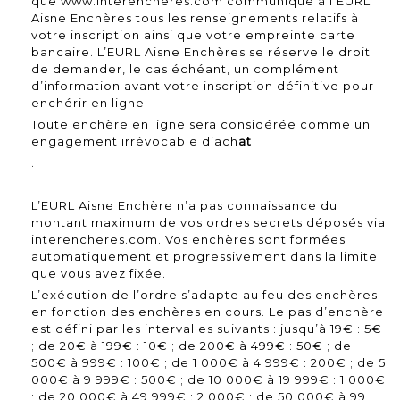
que www.interencheres.com communique à l’EURL
Aisne Enchères tous les renseignements relatifs à
votre inscription ainsi que votre empreinte carte
bancaire. L’EURL Aisne Enchères se réserve le droit
de demander, le cas échéant, un complément
d’information avant votre inscription définitive pour
enchérir en ligne.
Toute enchère en ligne sera considérée comme un
engagement irrévocable d’ach
at
.
L’EURL Aisne Enchère n’a pas connaissance du
montant maximum de vos ordres secrets déposés via
interencheres.com. Vos enchères sont formées
automatiquement et progressivement dans la limite
que vous avez fixée.
L’exécution de l’ordre s’adapte au feu des enchères
en fonction des enchères en cours. Le pas d’enchère
est défini par les intervalles suivants : jusqu’à 19€ : 5€
; de 20€ à 199€ : 10€ ; de 200€ à 499€ : 50€ ; de
500€ à 999€ : 100€ ; de 1 000€ à 4 999€ : 200€ ; de 5
000€ à 9 999€ : 500€ ; de 10 000€ à 19 999€ : 1 000€
; de 20 000€ à 49 999€ : 2 000€ ; de 50 000€ à 99