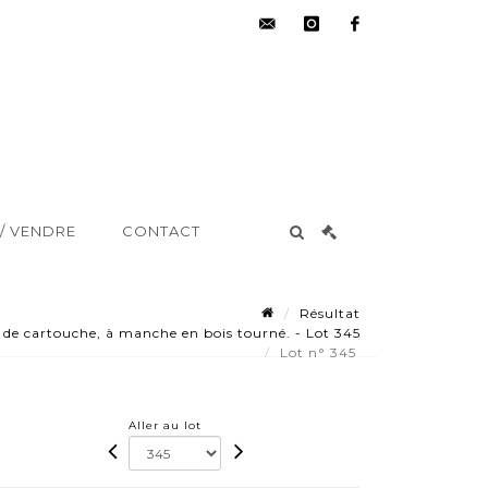
hdv@aisne-
instagram
facebook
encheres.com
/ VENDRE
CONTACT
Résultat
e cartouche, à manche en bois tourné. - Lot 345
Lot n° 345
Aller au lot