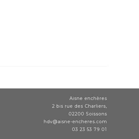
Aisne enchères
2 bis rue des Charliers,
02200 Soissons
hdv@aisne-encheres.com
03 23 53 79 01