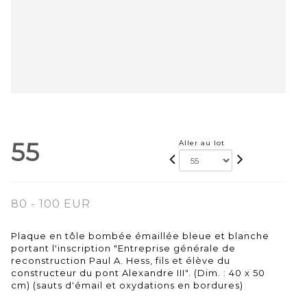
55
Aller au lot
80 - 100 EUR
Plaque en tôle bombée émaillée bleue et blanche
portant l'inscription "Entreprise générale de
reconstruction Paul A. Hess, fils et élève du
constructeur du pont Alexandre III". (Dim. : 40 x 50
cm) (sauts d'émail et oxydations en bordures)