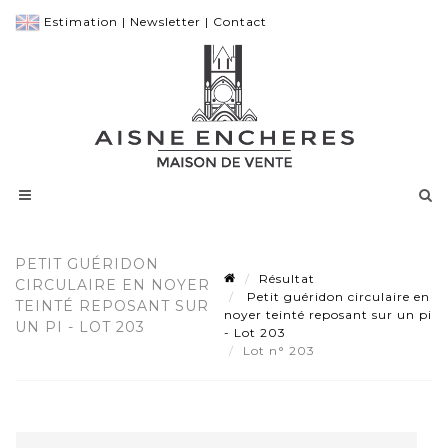
Estimation
|
Newsletter
|
Contact
PETIT GUÉRIDON
Résultat
CIRCULAIRE EN NOYER
Petit guéridon circulaire en
TEINTÉ REPOSANT SUR
noyer teinté reposant sur un pi
UN PI - LOT 203
- Lot 203
Lot n° 203